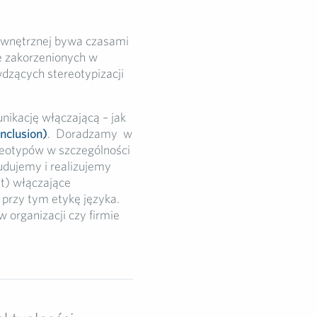
zewnętrznej bywa czasami
le zakorzenionych w
dzących stereotypizacji
ikację włączającą – jak
inclusion)
. Doradzamy w
reotypów w szczególności
udujemy i realizujemy
) włączające
przy tym etykę języka.
 organizacji czy firmie