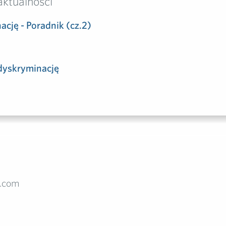
aktualności
cję - Poradnik (cz.2)
 dyskryminację
d.com