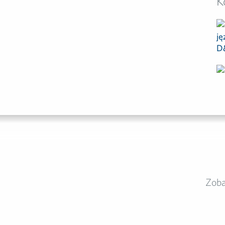
K
Zob