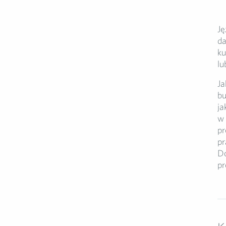
Ję
da
ku
lu
Ja
bu
ja
w 
pr
pr
Do
pr