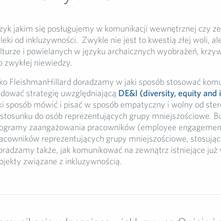
zyk jakim się posługujemy w komunikacji wewnętrznej czy 
leki od inkluzywności. Zwykle nie jest to kwestią złej woli, a
lturze i powielanych w języku archaicznych wyobrażeń, krzyw
b zwykłej niewiedzy.
ko FleishmanHillard doradzamy w jaki sposób stosować komun
dować strategię uwzględniającą
DE&I (diversity, equity and 
ki sposób mówić i pisać w sposób empatyczny i wolny od ste
stosunku do osób reprezentujących grupy mniejszościowe. B
ogramy zaangażowania pracowników (employee engagement
acowników reprezentujących grupy mniejszościowe, stosując 
radzamy także, jak komunikować na zewnątrz istniejące już w
ojekty związane z inkluzywnością.