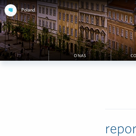
Poland
O NAS
CO
repor