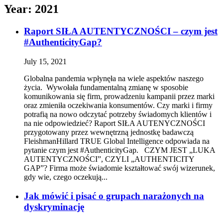
Year:
2021
Raport SIŁA AUTENTYCZNOŚCI – czym jest
#AuthenticityGap?­
July 15, 2021
Globalna pandemia wpłynęła na wiele aspektów naszego
życia. Wywołała fundamentalną zmianę w sposobie
komunikowania się firm, prowadzeniu kampanii przez marki
oraz zmieniła oczekiwania konsumentów. Czy marki i firmy
potrafią na nowo odczytać potrzeby świadomych klientów i
na nie odpowiedzieć? Raport SIŁA AUTENYCZNOŚCI
przygotowany przez wewnętrzną jednostkę badawczą
FleishmanHillard TRUE Global Intelligence odpowiada na
pytanie czym jest #AuthenticityGap. CZYM JEST „LUKA
AUTENTYCZNOŚCI”, CZYLI „AUTHENTICITY
GAP”? Firma może świadomie kształtować swój wizerunek,
gdy wie, czego oczekują...
Jak mówić i pisać o grupach narażonych na
dyskryminację