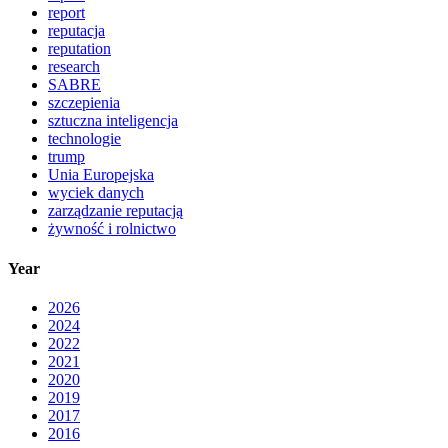
report
reputacja
reputation
research
SABRE
szczepienia
sztuczna inteligencja
technologie
trump
Unia Europejska
wyciek danych
zarządzanie reputacją
żywność i rolnictwo
Year
2026
2024
2022
2021
2020
2019
2017
2016