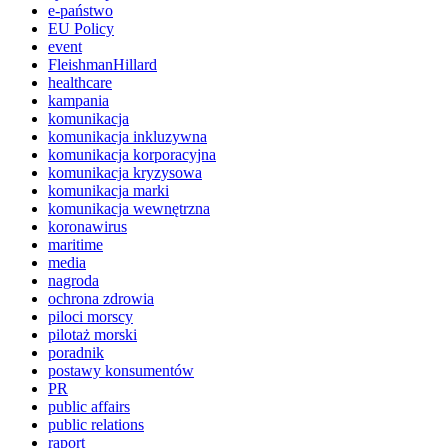
e-państwo
EU Policy
event
FleishmanHillard
healthcare
kampania
komunikacja
komunikacja inkluzywna
komunikacja korporacyjna
komunikacja kryzysowa
komunikacja marki
komunikacja wewnętrzna
koronawirus
maritime
media
nagroda
ochrona zdrowia
piloci morscy
pilotaż morski
poradnik
postawy konsumentów
PR
public affairs
public relations
raport