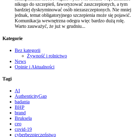
nikogo do szczepień, faworyzować zaszczepionych, a tym
bardziej dyskryminować osób niezaszczepionych. Nie mniej
jednak, temat obligatoryjnego szczepienia może się pojawić.
Komunikacja wewnętrzna odegra więc bardzo dużą rolę.
Warto zauważyć, że już w grudniu...
Kategorie
Bez kategorii
Żywność i rolnictwo
News
Opinie i Aktualności
Tagi
AI
AuthenticityGap
badania
BHP
brand
Bruksela
ceo
covid-19
cyberbezpieczeństwo