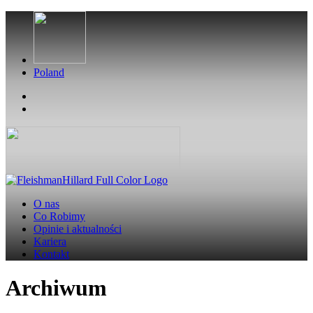
Poland
O nas
Co Robimy
Opinie i aktualności
Kariera
Kontakt
Archiwum