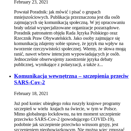
February 23, 2021
Powstał Poradnik: jak mówić i pisać o grupach
mniejszościowych. Publikacja przeznaczona jest dla osób
zajmujących się komunikacją społeczną. W jej opracowaniu
brały udział wyspecjalizowane organizacje pozarządowe.
Poradnik patronatem objęła Rada Języka Polskiego oraz
Rzecznik Praw Obywatelskich. Jako osoby zajmujące się
komunikacją zdajemy sobie sprawę, że język ma wpływ na
tworzenie rzeczywistości społecznej. Wiemy, że słowa mogą
ranić, nawet wbrew intencjom wypowiadających je osób.
Jednocześnie obserwujemy zaostrzenie języka debaty
publicznej, wynikające z polaryzacji, a także z...
Komunikacja wewnętrzna – szczepienia przeciw
SARS-Cov-2
February 18, 2021
Już pod koniec ubiegłego roku ruszyły krajowe programy
szczepień w wielu krajach na świecie, w tym w Polsce.
Mimo globalnego lockdownu, na ten moment szczepienie
przeciwko SARS-Cov-2 (powodującego COVID-19),
podobnie jak szczepienie przeciwko wirusom grypy, jest
szczepieniem nieobowiązkowym. Nie można więc zmuszać